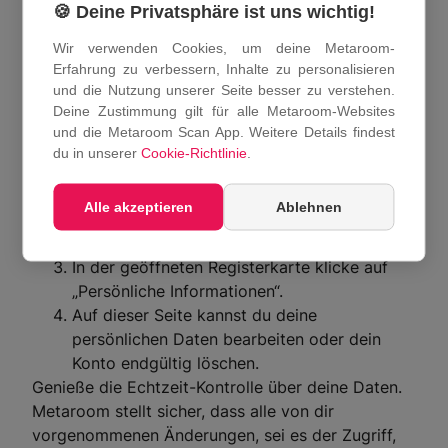
🍪 Deine Privatsphäre ist uns wichtig!
Kontodaten über den
Wir verwenden Cookies, um deine Metaroom-
Metaroom-Workspace:
Erfahrung zu verbessern, Inhalte zu personalisieren
und die Nutzung unserer Seite besser zu verstehen.
Deine Zustimmung gilt für alle Metaroom-Websites
Melde dich über den Browser-Link im
und die Metaroom Scan App. Weitere Details findest
Metaroom-Workspace an:
du in unserer
Cookie-Richtlinie
.
https://metaroom.amrax.ai/
Klicke in der rechten oberen Ecke auf das
Alle akzeptieren
Ablehnen
Symbol und im Dropdown-Feld auf „Benutzer
Profil“. “
In der geöffneten Registerkarte klicke auf
„Persönliche Informationen“.
Auf dieser Seite kannst du deine
persönlichen Daten bearbeiten oder dein
Konto endgültig löschen.
Genieße die Echtzeit-Kontrolle über deine Daten.
Metaroom stellt sicher, dass alle von dir
vorgenommenen Änderungen, sei es der Zugriff,