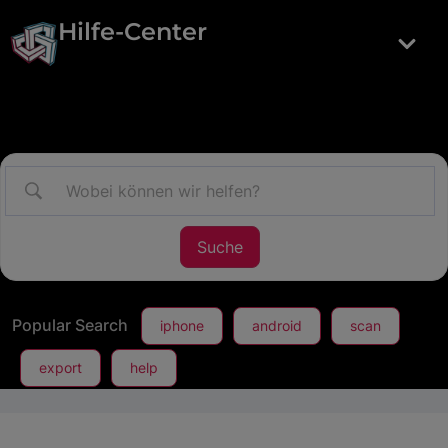
Hilfe-Center
Popular Search
iphone
android
scan
export
help