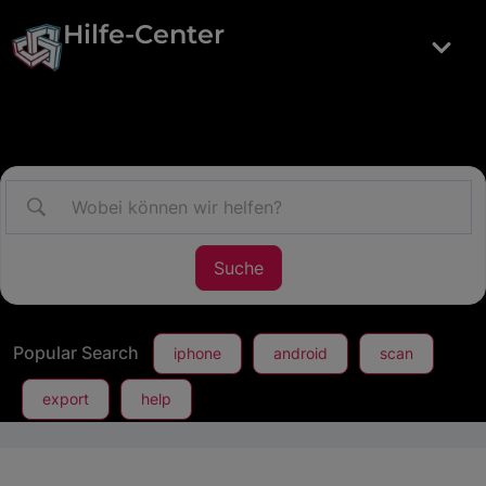
Hilfe-Center
Popular Search
iphone
android
scan
export
help