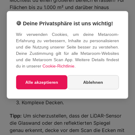
Flächen bis zu 1.000 m² und darüber hinaus
kannst du mehrere Abschnitte scannen und zu
einem einzigen Projekt zusammenführen. Diese
🍪 Deine Privatsphäre ist uns wichtig!
Funktion ist derzeit als Beta im Rahmen unserer
Wir verwenden Cookies, um deine Metaroom-
Enterprise Building Capture
-Funktion verfügbar.
Erfahrung zu verbessern, Inhalte zu personalisieren
Weitere Details findest du in
unserem Webinar
.
und die Nutzung unserer Seite besser zu verstehen.
Deine Zustimmung gilt für alle Metaroom-Websites
Bitte beachte, dass die Scanergebnisse durch
und die Metaroom Scan App. Weitere Details findest
bestimmte Hindernisse negativ beeinflusst werden
du in unserer
Cookie-Richtlinie
.
können:
Flächen größer als 150–200 m² pro
Alle akzeptieren
Ablehnen
Abschnitt (z. B. offene Lagerhallen).
Spiegel oder Glaswände in Raumhöhe;
Komplexe Decken.
Tipp:
Um sicherzustellen, dass der LiDAR-Sensor
die Glaswand oder den reflektierten Spiegel
genau erkennt, decke vor dem Scan die Ecken mit