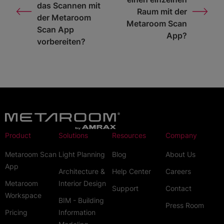
das Scannen mit
Raum mit der
der Metaroom
Metaroom Scan
Scan App
App?
vorbereiten?
Product
Solutions
Resources
Company
Metaroom Scan
Light Planning
Blog
About Us
App
Architecture &
Help Center
Careers
Metaroom
Interior Design
Support
Contact
Workspace
BIM - Building
Press Room
Pricing
Information