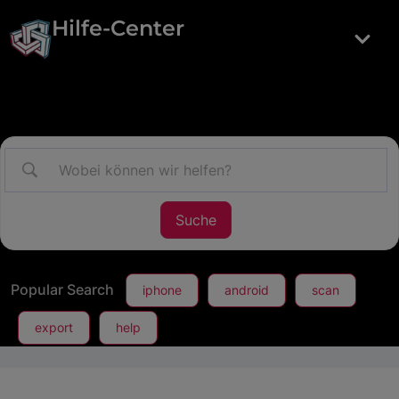
Hilfe-Center
Popular Search
iphone
android
scan
export
help