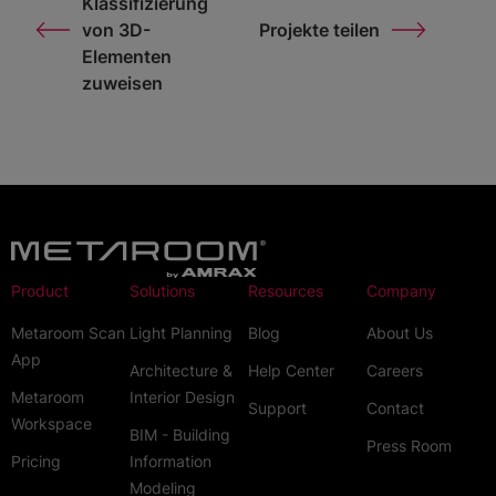
Klassifizierung
von 3D-
Projekte teilen
Elementen
zuweisen
Product
Solutions
Resources
Company
Metaroom Scan
Light Planning
Blog
About Us
App
Architecture &
Help Center
Careers
Metaroom
Interior Design
Support
Contact
Workspace
BIM - Building
Press Room
Pricing
Information
Modeling