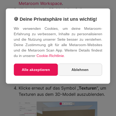
Metaroom Workspace
.
Klicke oben im 3D-Modell auf die
Navigationsleiste.
🍪 Deine Privatsphäre ist uns wichtig!
Klicke auf das Symbol „
Texturen
“, um
Texturen im 3D-Modell anzuzeigen.
Wir verwenden Cookies, um deine Metaroom-
Erfahrung zu verbessern, Inhalte zu personalisieren
und die Nutzung unserer Seite besser zu verstehen.
Deine Zustimmung gilt für alle Metaroom-Websites
und die Metaroom Scan App. Weitere Details findest
du in unserer
Cookie-Richtlinie
.
Alle akzeptieren
Ablehnen
Klicke erneut auf das Symbol „
Texturen
“, um
Texturen aus dem 3D-Modell auszublenden.