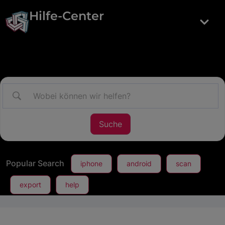
Hilfe-Center
Popular Search
iphone
android
scan
export
help