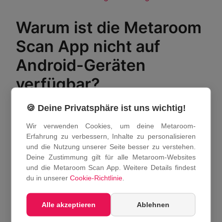
Warum ist die Metaroom
Scan App nicht auf
Android-Geräten
verfügbar?
🍪 Deine Privatsphäre ist uns wichtig!
Obwohl die Metaroom Scan App theoretisch auf
Android-Geräten mit LiDAR-Sensoren verwendet
Wir verwenden Cookies, um deine Metaroom-
werden kann, solltest du bedenken, dass derzeit
Erfahrung zu verbessern, Inhalte zu personalisieren
und die Nutzung unserer Seite besser zu verstehen.
nur eine begrenzte Anzahl von Geräten auf dem
Deine Zustimmung gilt für alle Metaroom-Websites
Android-Markt mit LiDAR-Sensoren ausgestattet
und die Metaroom Scan App. Weitere Details findest
ist.
du in unserer
Cookie-Richtlinie
.
Um qualitativ hochwertige Scanergebnisse zu
gewährleisten, arbeiten wir mit Smartphone-
Alle akzeptieren
Ablehnen
Herstellern zusammen, die ihre Geräte konsequent