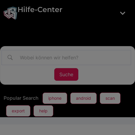
Hilfe-Center
Popular Search
iphone
android
scan
export
help