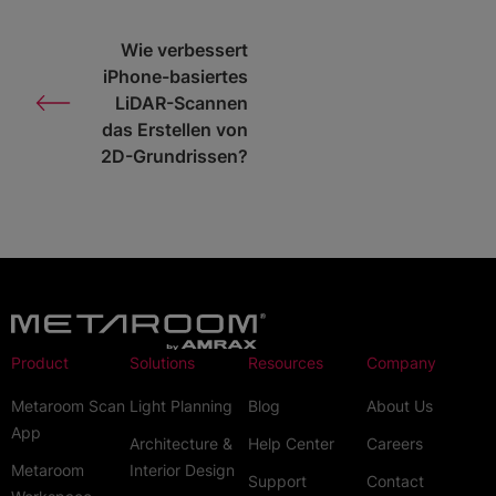
Wie verbessert
iPhone-basiertes
LiDAR-Scannen
das Erstellen von
2D-Grundrissen?
Product
Solutions
Resources
Company
Metaroom Scan
Light Planning
Blog
About Us
App
Architecture &
Help Center
Careers
Metaroom
Interior Design
Support
Contact