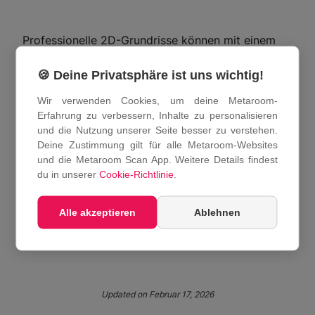
Professionelle 2D-Grundrisse können mit einem
iPhone Pro-Modell erstellt werden, das mit einem
LiDAR-Sensor ausgestattet ist. Das LiDAR-
🍪 Deine Privatsphäre ist uns wichtig!
basierte Raumscannen erfasst die räumliche
Wir verwenden Cookies, um deine Metaroom-
Geometrie digital und wandelt sie in strukturierte,
Erfahrung zu verbessern, Inhalte zu personalisieren
bemaßte 2D-Grundrisse um. Tools wie Metaroom
und die Nutzung unserer Seite besser zu verstehen.
nutzen diesen Ansatz, um professionelle
Deine Zustimmung gilt für alle Metaroom-Websites
Dokumentationen zu erstellen, die für
und die Metaroom Scan App. Weitere Details findest
Renovierungs- und Planungsabläufe geeignet sind.
du in unserer
Cookie-Richtlinie
.
Alle akzeptieren
Ablehnen
Share This Article :
Updated on Februar 17, 2026