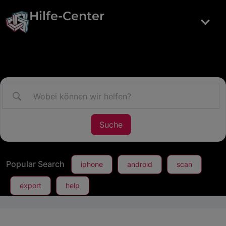
Hilfe-Center
Popular Search
iphone
android
scan
export
help